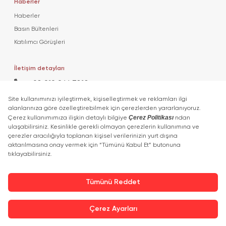
Haberler
Haberler
Basın Bültenleri
Katılımcı Görüşleri
İletişim detayları
+90 212 266 7010
info.turkey@icaevents.com.tr
Sosyal Medya
Koşullar
KVKK Politikası
27 - 30 Nisan 2027 • TÜYAP
Bu Fuar 5174 Sayılı Kanun Gereğince TOBB (Türkiye Odalar Ve Borsalar
Birliği) Denetiminde Düzenlenmektedir