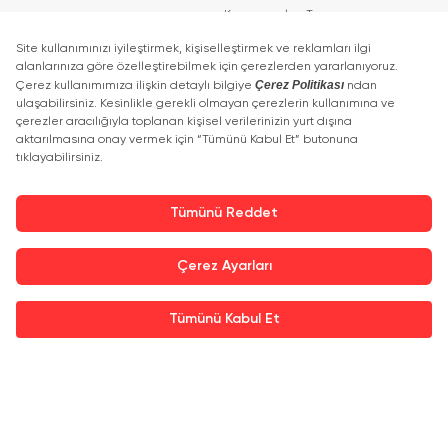
Konuşmacıları Tanıyın
Haberler
Haberler
Basın Bültenleri
Katılımcı Görüşleri
İletişim detayları
+90 212 266 7010
info.turkey@icaevents.com.tr
Sosyal Medya
Koşullar
KVKK Politikası
27 - 30 Nisan 2027 • TÜYAP