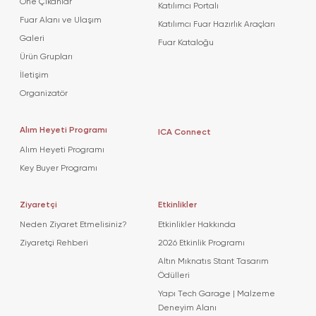
Öne Çıkanlar
Katılımcı Portalı
Fuar Alanı ve Ulaşım
Katılımcı Fuar Hazırlık Araçları
Galeri
Fuar Kataloğu
Ürün Grupları
İletişim
Organizatör
Alım Heyeti Programı
ICA Connect
Alım Heyeti Programı
Key Buyer Programı
Ziyaretçi
Etkinlikler
Neden Ziyaret Etmelisiniz?
Etkinlikler Hakkında
Ziyaretçi Rehberi
2026 Etkinlik Programı
Altın Mıknatıs Stant Tasarım
Ödülleri
Yapı Tech Garage | Malzeme
Deneyim Alanı