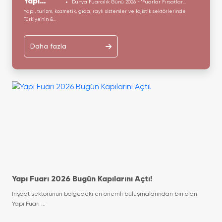
Yapi
Dünya Fuarcılık Günü 2026 - "Fuarlar Fırsatlar
Yaratır"
Yapı, turizm, kozmetik, gıda, raylı sistemler ve lojistik sektörlerinde
Fuarı
Türkiye’nin &...
Daha fazla
Yapı Fuarı 2026 Bugün Kapılarını Açtı!
İnşaat sektörünün bölgedeki en önemli buluşmalarından biri olan
Yapı Fuarı ...