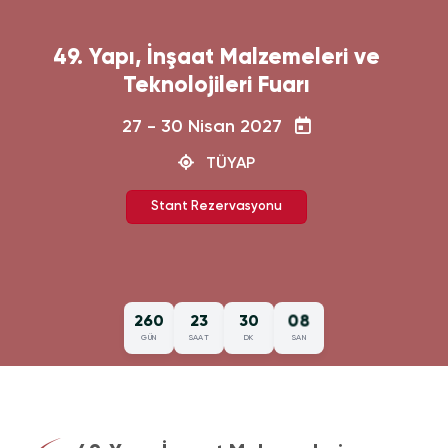
49. Yapı, İnşaat Malzemeleri ve
Teknolojileri Fuarı
27 - 30 Nisan 2027
TÜYAP
Stant Rezervasyonu
08
260
23
30
GÜN
SAAT
DK
SAN