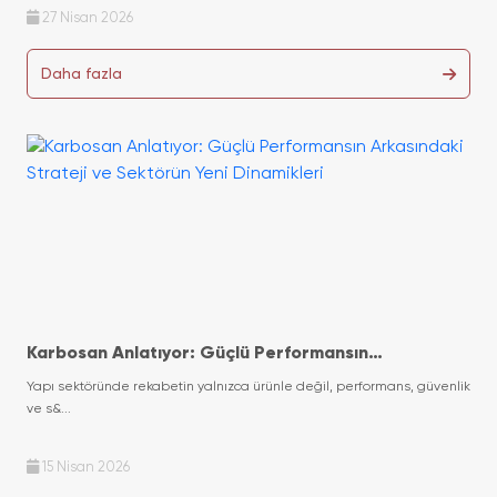
27 Nisan 2026
Daha fazla
Karbosan Anlatıyor: Güçlü Performansın
Arkasındaki Strateji ve Sektörün Yeni Dinamikleri
Yapı sektöründe rekabetin yalnızca ürünle değil, performans, güvenlik
ve s&...
15 Nisan 2026