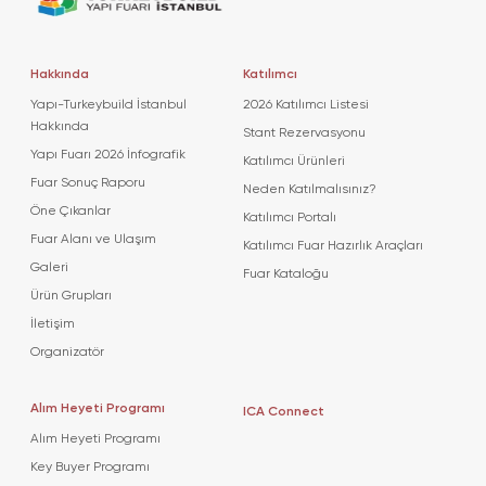
Hakkında
Katılımcı
Yapı-Turkeybuild İstanbul
2026 Katılımcı Listesi
Hakkında
Stant Rezervasyonu
Yapı Fuarı 2026 İnfografik
Katılımcı Ürünleri
Fuar Sonuç Raporu
Neden Katılmalısınız?
Öne Çıkanlar
Katılımcı Portalı
Fuar Alanı ve Ulaşım
Katılımcı Fuar Hazırlık Araçları
Galeri
Fuar Kataloğu
Ürün Grupları
İletişim
Organizatör
Alım Heyeti Programı
ICA Connect
Alım Heyeti Programı
Key Buyer Programı