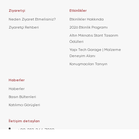
Ziyaretçi
Etkinlikler
Neden Ziyaret Etmelisiniz?
Etkinlikler Hakkında
Ziyaretçi Rehberi
2026 Etkinlik Programı
Altın Mıknatıs Stant Tasarım
Ödülleri
Yapı Tech Garage | Malzeme
Deneyim Alanı
Konuşmacıları Tanıyın
Haberler
Haberler
Basın Bültenleri
Katılımcı Görüşleri
İletişim detayları
+90 212 266 7010
info.turkey@icaevents.com.tr