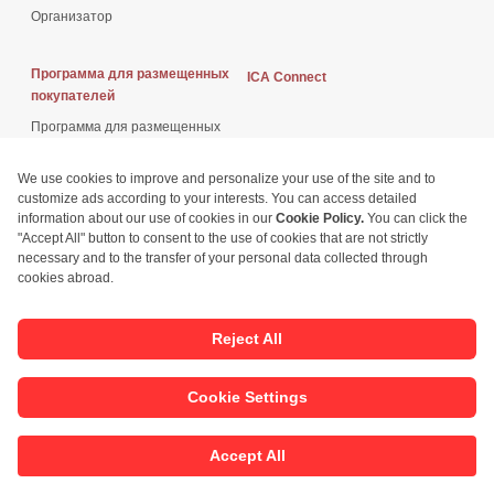
Организатор
Программа для размещенных
ICA Connect
покупателей
Программа для размещенных
покупателей
Программа для ключевых
покупателей
Посещать
Повестка дня
Зачем посещать?
О событиях
Гид посетителей
2026 Программа событий
Награды за дизайн золотистого
магнита
Познакомьтесь с докладчиками
Новости
Рыночное понимание