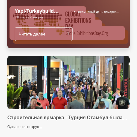
Yapi-Turkeybuild
Всемирный день ярмарки
2025
«Ярмарки - это уни...
Istanbul
Читать далее
Строительная ярмарка - Турция Стамбул была
точкой встречи строительного сектора в 2025
Одна из пяти круп...
году!