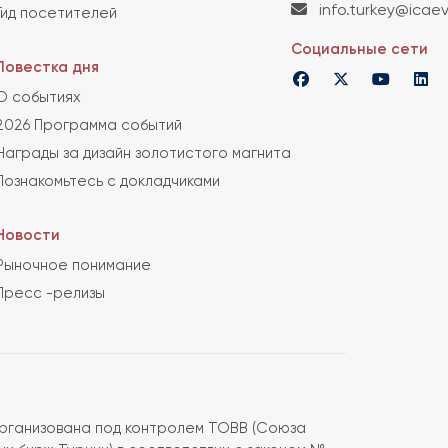
info.turkey@icaev
Гид посетителей
Социальные сети
Повестка дня
О событиях
2026 Программа событий
Награды за дизайн золотистого магнита
Познакомьтесь с докладчиками
Новости
Рыночное понимание
Пресс -релизы
рганизована под контролем TOBB (Союза